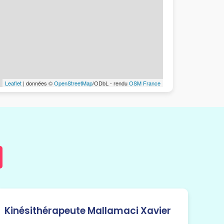
Leaflet
| données ©
OpenStreetMap
/ODbL - rendu
OSM France
Kinésithérapeute Mallamaci Xavier