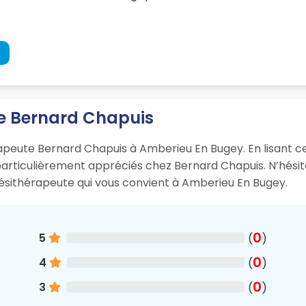
te Bernard Chapuis
érapeute Bernard Chapuis à Amberieu En Bugey. En lisant ce
 particulièrement appréciés chez Bernard Chapuis. N’hési
nésithérapeute qui vous convient à Amberieu En Bugey.
0
5
(
)
0
4
(
)
0
3
(
)