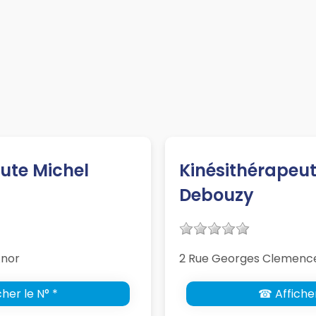
ute Michel
Kinésithérapeu
Debouzy
Anor
2 Rue Georges Clemenc
her le N° *
☎ Afficher