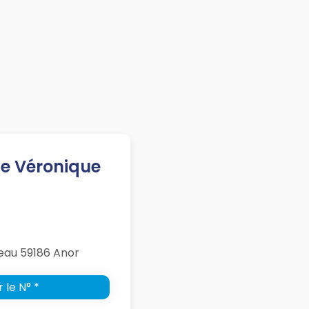
te Véronique
eau 59186 Anor
 le N° *