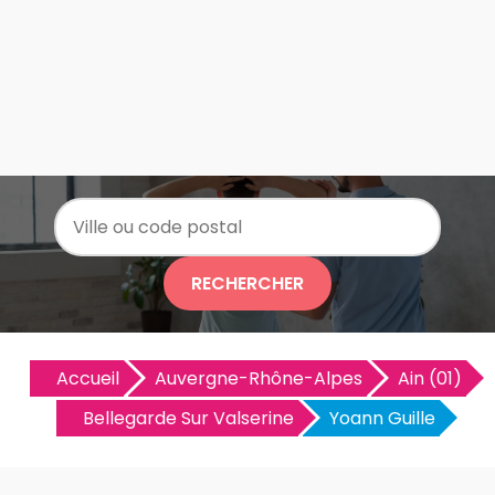
RECHERCHER
Accueil
Auvergne-Rhône-Alpes
Ain (01)
Bellegarde Sur Valserine
Yoann Guille