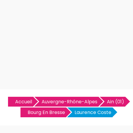
Accueil
Auvergne-Rhône-Alpes
Ain (01)
Bourg En Bresse
Laurence Coste