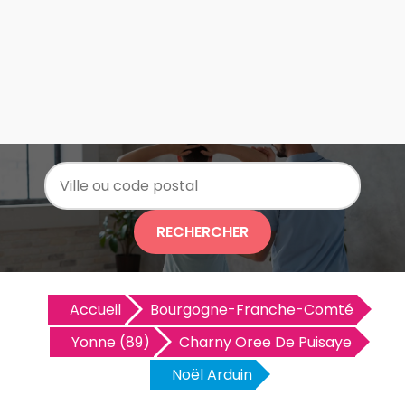
RECHERCHER
Accueil
Bourgogne-Franche-Comté
Yonne (89)
Charny Oree De Puisaye
Noël Arduin