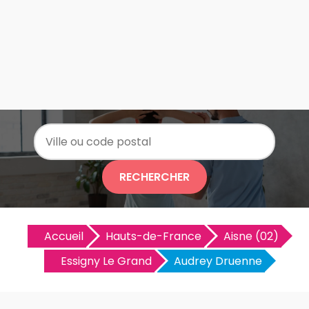
RECHERCHER
Accueil
Hauts-de-France
Aisne (02)
Essigny Le Grand
Audrey Druenne