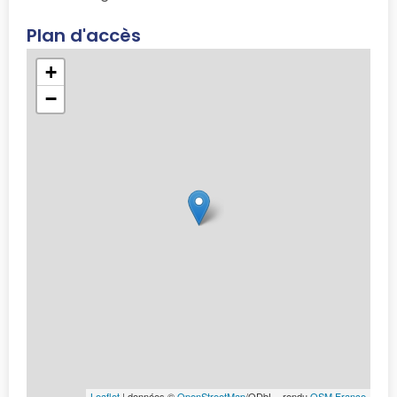
Plan d'accès
+
−
Leaflet
| données ©
OpenStreetMap
/ODbL - rendu
OSM France