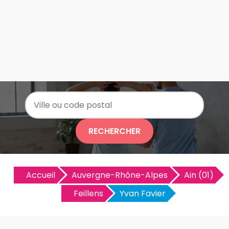
RECHERCHER
Accueil
Auvergne-Rhône-Alpes
Ain (01)
Feillens
Yvan Favier