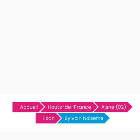
Accueil
Hauts-de-France
Aisne (02)
Laon
Sylvain Noisette