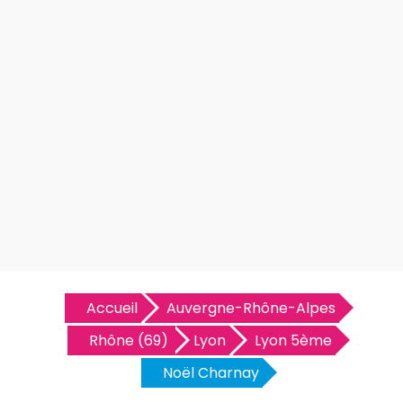
Accueil
Auvergne-Rhône-Alpes
Rhône (69)
Lyon
Lyon 5ème
Noël Charnay