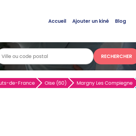
Accueil
Ajouter un kiné
Blog
RECHERCHER
uts-de-France
Oise (60)
Margny Les Compiegne