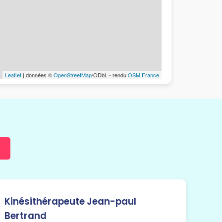
Leaflet
| données ©
OpenStreetMap
/ODbL - rendu
OSM France
e
Kinésithérapeute Jean-paul
Bertrand