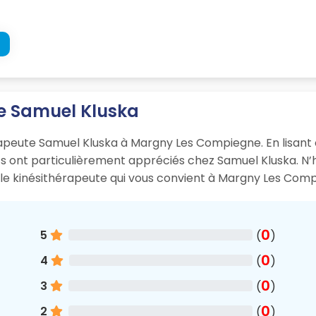
te Samuel Kluska
hérapeute Samuel Kluska à Margny Les Compiegne. En lisant 
nts ont particulièrement appréciés chez Samuel Kluska. N’
t le kinésithérapeute qui vous convient à Margny Les Com
0
5
(
)
0
4
(
)
0
3
(
)
0
2
(
)