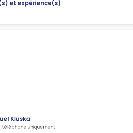
n(s) et expérience(s)
uel Kluska
ar téléphone uniquement.