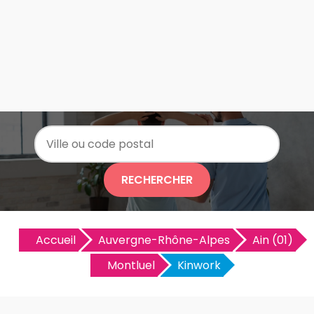
RECHERCHER
Accueil
Auvergne-Rhône-Alpes
Ain (01)
Montluel
Kinwork