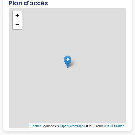
Plan d'accès
+
−
Leaflet
| données ©
OpenStreetMap
/ODbL - rendu
OSM France