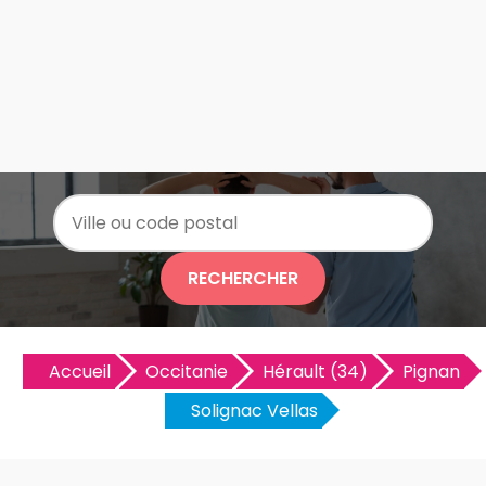
RECHERCHER
Accueil
Occitanie
Hérault (34)
Pignan
Solignac Vellas