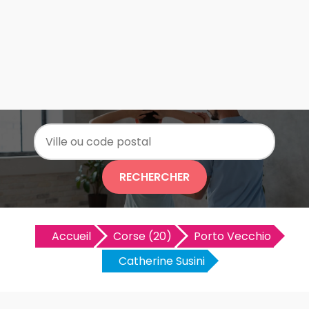
RECHERCHER
Accueil
Corse (20)
Porto Vecchio
Catherine Susini