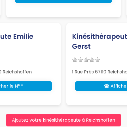
ute Emilie
Kinésithérapeu
Gerst
0 Reichshoffen
1 Rue Prés 67110 Reichsh
her le N° *
☎ Afficher
Ajoutez votre kinésithérapeute à Reichshoffen