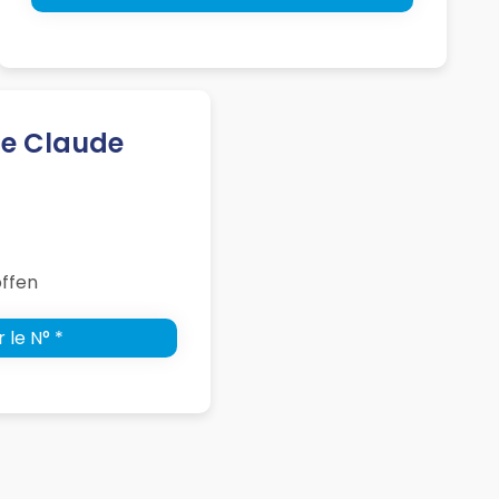
te Claude
offen
 le N° *