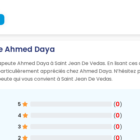
ute Ahmed Daya
érapeute Ahmed Daya à Saint Jean De Vedas. En lisant ces a
t particulièrement appréciés chez Ahmed Daya. N’hésitez 
peute qui vous convient à Saint Jean De Vedas.
0
5
(
)
0
4
(
)
0
3
(
)
0
2
(
)