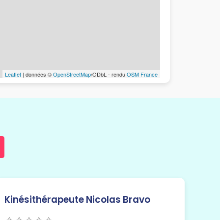
Leaflet
| données ©
OpenStreetMap
/ODbL - rendu
OSM France
Kinésithérapeute Nicolas Bravo