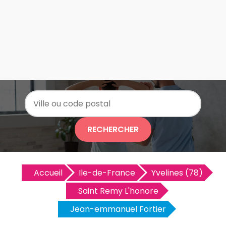
RECHERCHER
Accueil
Ile-de-France
Yvelines (78)
Saint Remy L'honore
Jean-emmanuel Fortier