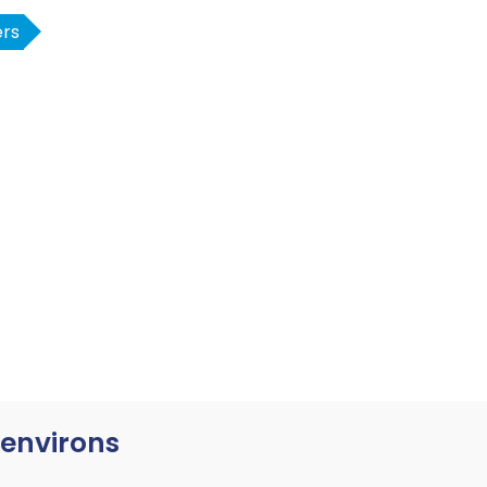
ers
s environs