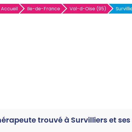
Accueil
Ile-de-France
Val-d-Oise (95)
Survilli
hérapeute trouvé à Survilliers et se