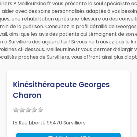
iers ? MeilleurKine.fr vous présente le seul spécialiste ac
 aider avec des soins personnalisés adaptés à vos besoins
guës, une réhabilitation après une blessure ou des consei
 de la guérison. Consultez le profil détaillé de George
il, ainsi que les avis des patients qui témoignent de son e
Survilliers dès aujourd'hui ! Si vous ne trouvez pas le k
es voisines ci-dessous. MeilleurKine.fr vous permet d’élarg
alités proches de Survilliers, vous offrant ainsi plus d'o
Kinésithérapeute Georges
Charon
15 Rue Liberté 95470 Survilliers