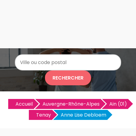
RECHERCHER
Accueil
Auvergne-Rhône-Alpes
Ain (01)
Tenay
Anne Lise Debloem