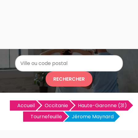
RECHERCHER
Accueil
Occitanie
Haute-Garonne (31)
Tournefeuille
Jérome Maynard