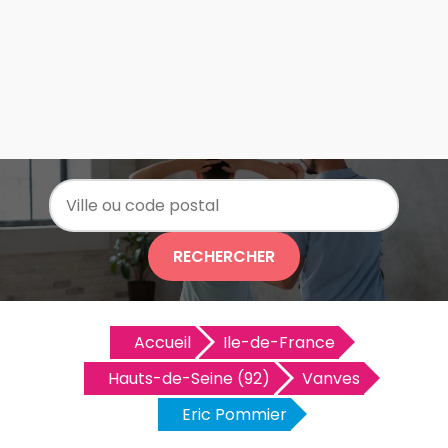
RECHERCHER
Accueil
Ile-de-France
Hauts-de-Seine (92)
Vanves
Eric Pommier