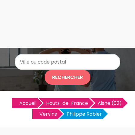
RECHERCHER
Accueil
Hauts-de-France
Aisne (02)
Vervins
Philippe Rabier