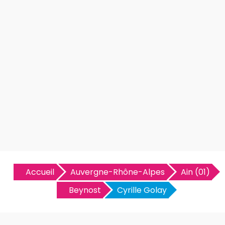
Accueil
Auvergne-Rhône-Alpes
Ain (01)
Beynost
Cyrille Golay