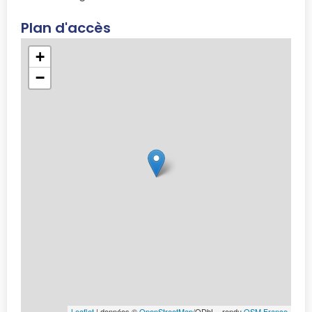
Plan d'accès
+
−
Leaflet
| données ©
OpenStreetMap
/ODbL - rendu
OSM France