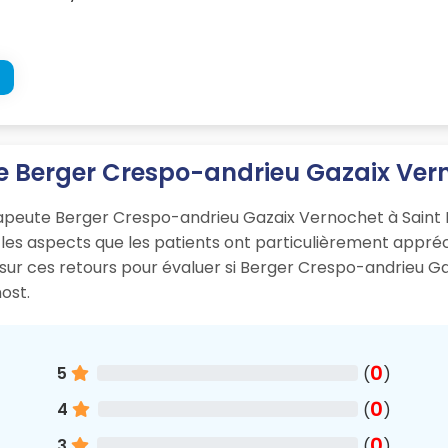
ute Berger Crespo-andrieu Gazaix Ver
hérapeute Berger Crespo-andrieu Gazaix Vernochet à Saint M
et les aspects que les patients ont particulièrement appr
sur ces retours pour évaluer si Berger Crespo-andrieu Ga
ost.
0
5
(
)
0
4
(
)
0
3
(
)