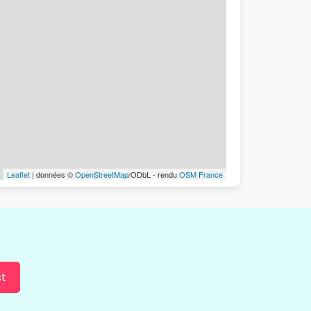
Leaflet
| données ©
OpenStreetMap
/ODbL - rendu
OSM France
st