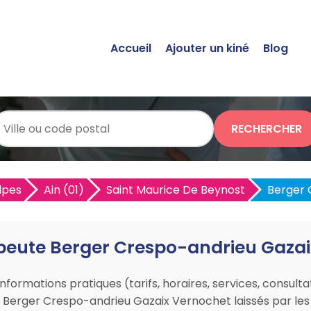
Accueil
Ajouter un kiné
Blog
RECHERCHER
lpes
Ain (01)
Saint Maurice De Beynost
Berger 
peute Berger Crespo-andrieu Gaza
nformations pratiques (tarifs, horaires, services, consult
 Berger Crespo-andrieu Gazaix Vernochet laissés par les 