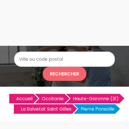
RECHERCHER
Accueil
Occitanie
Haute-Garonne (31)
La Salvetat Saint Gilles
Pierre Ponsolle